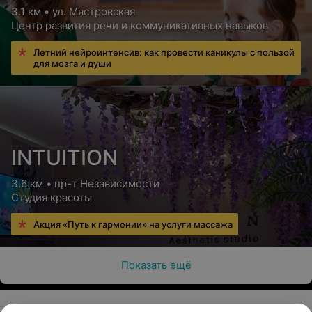
3.1 км • ул. Мястровская
Центр развития речи и коммуникативных навыков
Летний нейроинтенсив: как провести каникулы с пользой
для мозга и души
INTUITION
3.6 км • пр-т Независимости
Студия красоты
Акция «Путь к гармонии» на услуги массажа
Показать ещё