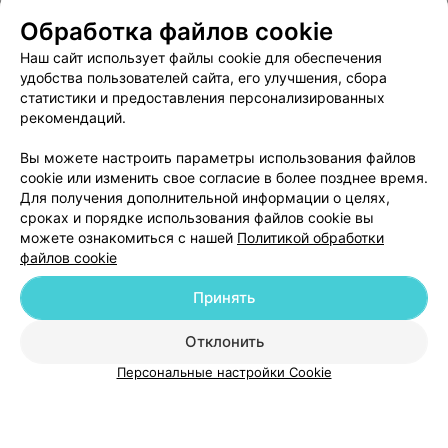
Обработка файлов cookie
О проекте
Новости проекта
Размещение рекламы
Наш сайт использует файлы cookie для обеспечения
Медицинский маркетинг
Публичный договор
удобства пользователей сайта, его улучшения, сбора
Пользовательское соглашение
Способы оплаты
статистики и предоставления персонализированных
рекомендаций.
Вакансии
Партнеры
Написать руководителю 103.by
Вы можете настроить параметры использования файлов
cookie или изменить свое согласие в более позднее время.
Написать в поддержку
Для получения дополнительной информации о целях,
Персональные настройки cookie
сроках и порядке использования файлов cookie вы
Обработка персональных данных
можете ознакомиться с нашей
Политикой обработки
файлов cookie
Принять
Отклонить
ВЫ ВЛАДЕЛЕЦ?
Персональные настройки Cookie
© 2026 ООО «Артокс Лаб», УНП 191700409
| 220012, Республика Беларусь,
г. Минск, улица Толбухина, 2, пом. 16 | help@103.by
Служба поддержки
+375 291212755