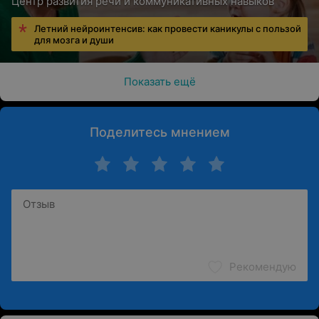
Центр развития речи и коммуникативных навыков
Летний нейроинтенсив: как провести каникулы с пользой
для мозга и души
Показать ещё
Поделитесь мнением
Рекомендую