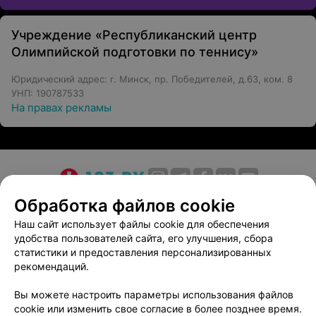
Учреждение «Республиканский центр
Олимпийской подготовки по теннису»
Юридический адрес: г. Минск, пр. Победителей, д.63, ком. 8
УНП: 190787533
На правах рекламы
О проекте
Новости проекта
Размещение рекламы
Обработка файлов cookie
Медицинский маркетинг
Публичный договор
Наш сайт использует файлы cookie для обеспечения
удобства пользователей сайта, его улучшения, сбора
Пользовательское соглашение
Способы оплаты
статистики и предоставления персонализированных
Вакансии
Партнеры
рекомендаций.
Написать руководителю 103.by
Вы можете настроить параметры использования файлов
Написать в поддержку
cookie или изменить свое согласие в более позднее время.